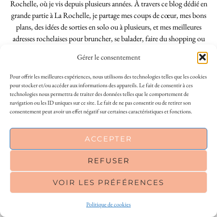
Rochelle, où je vis depuis plusieurs années. À travers ce blog dédié en
grande partie à La Rochelle, je partage mes coups de cœur, mes bons
plans, des idées de sorties en solo ou à plusieurs, et mes meilleures
adresses rochelaises pour bruncher, se balader, faire du shopping ou
découvrir la région autrement. Vous cherchez un blog lifestyle à La
Gérer le consentement
Rochelle, tenu par une locale ? Vous êtes au bon endroit. Que vous
soyez Rochelais·e ou de passage dans notre belle ville, j’espère que mes
Pour offrir les meilleures expériences, nous utilisons des technologies telles que les cookies
articles vous aideront à profiter de La Rochelle comme un·e vrai·e
pour stocker et/ou accéder aux informations des appareils. Le fait de consentir à ces
technologies nous permettra de traiter des données telles que le comportement de
initié·e. !
navigation ou les ID uniques sur ce site. Le fait de ne pas consentir ou de retirer son
consentement peut avoir un effet négatif sur certaines caractéristiques et fonctions.
INSTAGRAM
| 39969
This site uses cookies to deliver its services
ACCEPTER
and to analyse traffic. By using this site, you
FACEBOOK
| 18200
agree to its use of cookies.
Learn more
REFUSER
PINTEREST
| 26300
VOIR LES PRÉFÉRENCES
OK
© 2026
LE SO GIRLY BLOG
Politique de cookies
THEME CREATED BY
pipdig