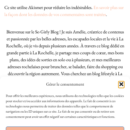
Ce site utilise Akismet pour réduire les indésirables.
En savoir plus sur
la façon dont les données de vos commentaires sont traitées
.
Bienvenue sur le So Girly Blog ! Je suis Amélie, créatrice de contenus
et passionnée par les belles adresses, les escapades locales et la vie à La
Rochelle, où je vis depuis plusieurs années. À travers ce blog dédié en
grande partie à La Rochelle, je partage mes coups de cœur, mes bons
plans, des idées de sorties en solo ou à plusieurs, et mes meilleures
adresses rochelaises pour bruncher, se balader, faire du shopping ou
découvrir la région autrement. Vous cherchez un blog lifestyle à La
Rochelle, tenu par une locale ? Vous êtes au bon endroit. Que vous
Gérer le consentement
soyez Rochelais·e ou de passage dans notre belle ville, j’espère que mes
articles vous aideront à profiter de La Rochelle comme un·e vrai·e
Pour offrir les meilleures expériences, nous utilisons des technologies telles que les cookies
initié·e. !
pour stocker et/ou accéder aux informations des appareils. Le fait de consentir à ces
technologies nous permettra de traiter des données telles que le comportement de
navigation ou les ID uniques sur ce site. Le fait de ne pas consentir ou de retirer son
consentement peut avoir un effet négatif sur certaines caractéristiques et fonctions.
INSTAGRAM
| 39969