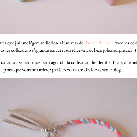
er que j’ai une légère addiction à l’univers de
Poupée Rousse
. Avec ses cél
s ses collections s’agrandissent et nous réservent de bien jolies surprises… :)
uction sur sa boutique pour agrandir la collection des Bertille. Hop, une peti
 je pense que vous ne tarderez pas à les voir dans des looks sur le blog…