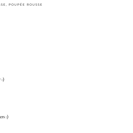
SSE
,
POUPÉE ROUSSE
 :)
rs :)