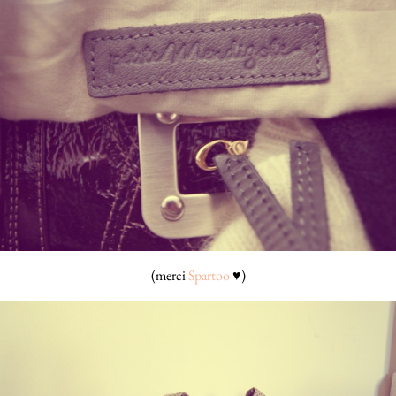
(merci
Spartoo
♥)