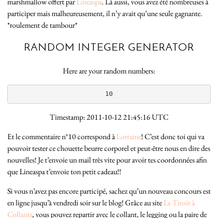
marshmallow offert par
Lineaspa
. Là aussi, vous avez été nombreuses à
participer mais malheureusement, il n’y avait qu’une seule gagnante.
*roulement de tambour*
RANDOM INTEGER GENERATOR
Here are your random numbers:
10
Timestamp: 2011-10-12 21:45:16 UTC
Et le commentaire n°10 correspond à
Lorraine
! C’est donc toi qui va
pouvoir tester ce chouette beurre corporel et peut-être nous en dire des
nouvelles! Je t’envoie un mail très vite pour avoir tes coordonnées afin
que Lineaspa t’envoie ton petit cadeau!!
Si vous n’avez pas encore participé, sachez qu’un nouveau concours est
en ligne jusqu’à vendredi soir sur le blog! Grâce au site
Le Tiroir à
Collants
, vous pouvez repartir avec le collant, le legging ou la paire de