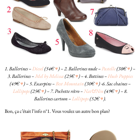
1. Ballerines –
Diesel
(54€
♥
) – 2. Ballerines nude –
Pastelle
(38€
♥
) –
3. Ballerines –
Mel by Melissa
(25€
♥
) – 4. Bottines –
Hush Puppies
(49€
♥
) – 5. Escarpins –
Best Mountain
(30€
♥
) -6. Sac chaines –
Lollipops
(25€
♥
) – 7. Pochette rétro –
Nat&Nin
(49€
♥
) – 8.
Ballerines cartoon –
Lollipops
(52€
♥
).
Bon, ça c’était l’info n°1. Vous voulez un autre bon plan?