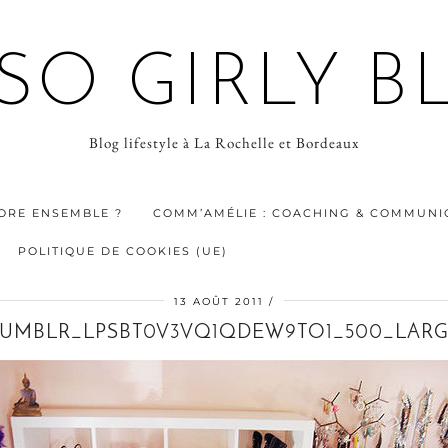
 SO GIRLY B
Blog lifestyle à La Rochelle et Bordeaux
ORE ENSEMBLE ?
COMM’AMÉLIE : COACHING & COMMUNIC
POLITIQUE DE COOKIES (UE)
13 AOÛT 2011
UMBLR_LPSBT0V3VQ1QDEW9TO1_500_LAR