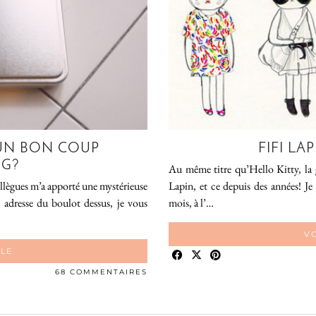
, UN BON COUP
FIFI LA
NG?
Au même titre qu’Hello Kitty, la
ollègues m’a apporté une mystérieuse
Lapin, et ce depuis des années! Je 
adresse du boulot dessus, je vous
mois, à l’…
VO
CLE
68 COMMENTAIRES