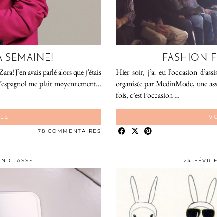
A SEMAINE!
FASHION F
ra! J’en avais parlé alors que j’étais
Hier soir, j’ai eu l’occasion d’as
e l’espagnol me plait moyennement…
organisée par MedinMode, une ass
fois, c’est l’occasion …
CLE
VO
78 COMMENTAIRES
N CLASSÉ
24 FÉVRIE