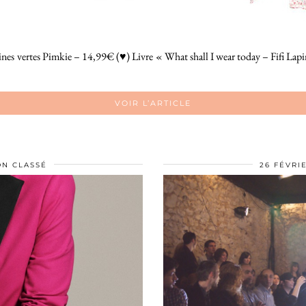
ines vertes Pimkie – 14,99€ (♥) Livre « What shall I wear today – Fifi L
VOIR L’ARTICLE
N CLASSÉ
26 FÉVRIE