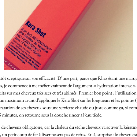
lutôt sceptique sur son efficacité. D’une part, parce que Rlizz étant une marqu
duits, je commence à me méfier vraiment de l’argument « hydratation intense 
uits sur mes cheveux très secs et très abîmés. Premier bon point : l’utilisati
n maximum avant d’appliquer le Kera Shot sur les longueurs et les pointes (on 
dratation de ses cheveux sous une serviette chaude ou juste comme ça, si comme
inutes, on retourne sous la douche rincer à l’eau tiède.
e de cheveux obligatoire, car la chaleur du sèche cheveux va activer la kératine
 petit coup de fer à lisser ne sera pas de refus. Et là, surprise : le cheveu e