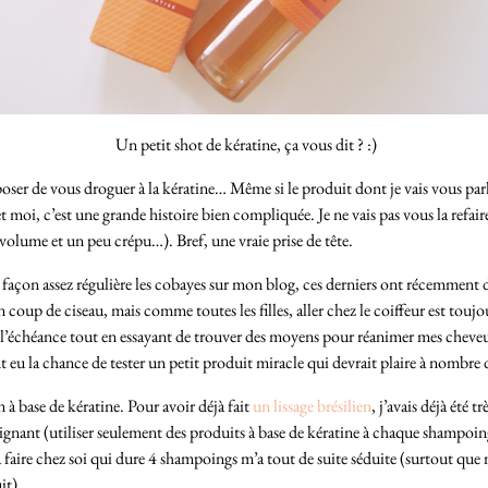
Un petit shot de kératine, ça vous dit ? :)
oser de vous droguer à la kératine… Même si le produit dont je vais vous par
moi, c’est une grande histoire bien compliquée. Je ne vais pas vous la refaire
u volume et un peu crépu…). Bref, une vraie prise de tête.
de façon assez régulière les cobayes sur mon blog, ces derniers ont récemment
n coup de ciseau, mais comme toutes les filles, aller chez le coiffeur est touj
se l’échéance tout en essayant de trouver des moyens pour réanimer mes cheve
t eu la chance de tester un petit produit miracle qui devrait plaire à nombre 
à base de kératine. Pour avoir déjà fait
un lissage brésilien
, j’avais déjà été 
ignant (utiliser seulement des produits à base de kératine à chaque shampoing,
à faire chez soi qui dure 4 shampoings m’a tout de suite séduite (surtout que
it).