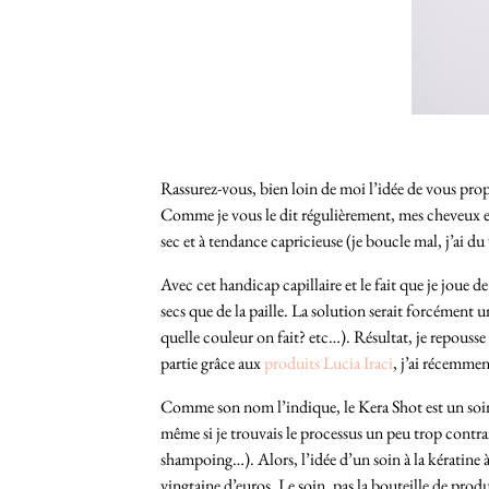
Rassurez-vous, bien loin de moi l’idée de vous prop
Comme je vous le dit régulièrement, mes cheveux et 
sec et à tendance capricieuse (je boucle mal, j’ai d
Avec cet handicap capillaire et le fait que je joue 
secs que de la paille. La solution serait forcément u
quelle couleur on fait? etc…). Résultat, je repous
partie grâce aux
produits Lucia Iraci
, j’ai récemmen
Comme son nom l’indique, le Kera Shot est un soin 
même si je trouvais le processus un peu trop contra
shampoing…). Alors, l’idée d’un soin à la kératine 
vingtaine d’euros. Le soin, pas la bouteille de produ