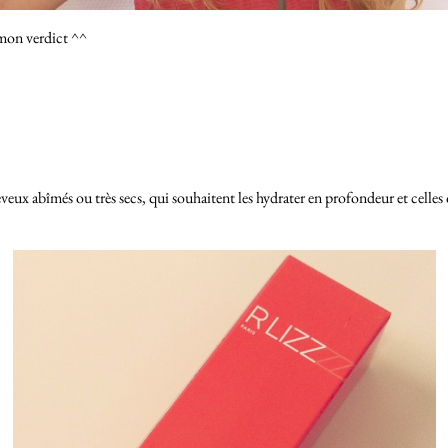
i mon verdict ^^
heveux abîmés ou très secs, qui souhaitent les hydrater en profondeur et celles 