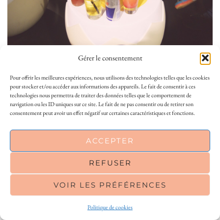
Gérer le consentement
Histoire de finir cette première journée en beauté, nous sommes allés
prendre un dernier verre en hauteur ! Au 32ème étage de la Tour
Pour offrir les meilleures expériences, nous utilisons des technologies telles que les cookies
pour stocker et/ou accéder aux informations des appareils. Le fait de consentir à ces
Bretagne, Le Nid vous accueille pour un dernier verre, entre
technologies nous permettra de traiter des données telles que le comportement de
illustrations de la ville de Nantes, vue imprenable sur la ville et cigogne
navigation ou les ID uniques sur ce site. Le fait de ne pas consentir ou de retirer son
géante !
consentement peut avoir un effet négatif sur certaines caractéristiques et fonctions.
This site uses cookies to deliver its services
ACCEPTER
SUIVRE:
and to analyse traffic. By using this site, you
agree to its use of cookies.
Learn more
REFUSER
VOIR LES PRÉFÉRENCES
OK
Amelie
Politique de cookies
Blogueuse lifestyle à tendance feel good, je