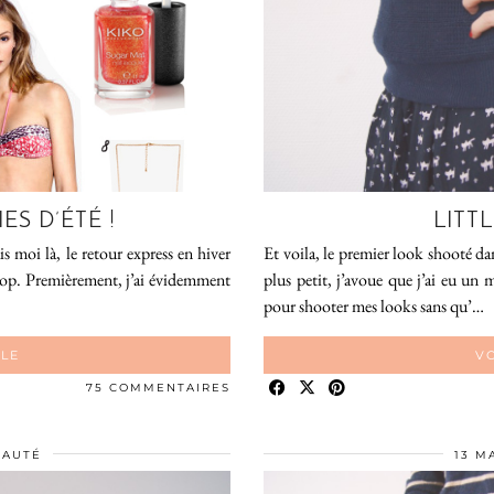
S D’ÉTÉ !
LITT
is moi là, le retour express en hiver
Et voila, le premier look shooté d
 trop. Premièrement, j’ai évidemment
plus petit, j’avoue que j’ai eu un
pour shooter mes looks sans qu’…
CLE
VO
75 COMMENTAIRES
EAUTÉ
13 M