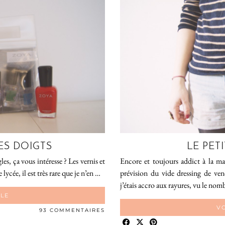
ES DOIGTS
LE PET
es, ça vous intéresse ? Les vernis et
Encore et toujours addict à la ma
ycée, il est très rare que je n’en …
prévision du vide dressing de ve
j’étais accro aux rayures, vu le nom
CLE
VO
93 COMMENTAIRES