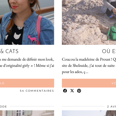
 & CATS
OÙ E
 on me demande de définir mon look,
Coucou la madeleine de Proust ! Qua
d’originalité girly » ! Même si j’ai
site de SheInside, j’ai tout de suite 
pour les ados, ç…
CLE
VO
54 COMMENTAIRES
ODE
2 AV