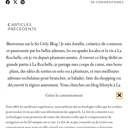
36 COMMENTAIRES
ARTICLES
PRÉCÉDENTS
Bienvenue sur le So Girly Blog ! Je suis Amélie, créatrice de contenus
et passionnée par les belles adresses, les escapades locales et la vie à La
Rochelle, où je vis depuis plusieurs années. À travers ce blog dédié en
grande partie à La Rochelle, je partage mes coups de cœur, mes bons
plans, des idées de sorties en solo ou à plusieurs, et mes meilleures
adresses rochelaises pour bruncher, se balader, faire du shopping ou
découvrir la région autrement. Vous cherchez un blog lifestyle à La
Rochelle, tenu par une locale ? Vous êtes au bon endroit. Que vous
Gérer le consentement
soyez Rochelais·e ou de passage dans notre belle ville, j’espère que mes
articles vous aideront à profiter de La Rochelle comme un·e vrai·e
Pour offrir les meilleures expériences, nous utilisons des technologies telles que les cookies
initié·e. !
pour stocker et/ou accéder aux informations des appareils. Le fait de consentir à ces
technologies nous permettra de traiter des données telles que le comportement de
navigation ou les ID uniques sur ce site. Le fait de ne pas consentir ou de retirer son
consentement peut avoir un effet négatif sur certaines caractéristiques et fonctions.