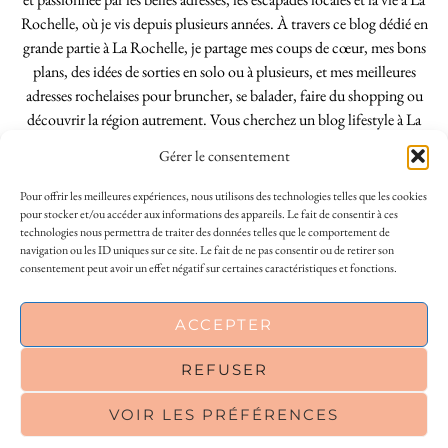
Rochelle, où je vis depuis plusieurs années. À travers ce blog dédié en
grande partie à La Rochelle, je partage mes coups de cœur, mes bons
plans, des idées de sorties en solo ou à plusieurs, et mes meilleures
adresses rochelaises pour bruncher, se balader, faire du shopping ou
découvrir la région autrement. Vous cherchez un blog lifestyle à La
Rochelle, tenu par une locale ? Vous êtes au bon endroit. Que vous
Gérer le consentement
soyez Rochelais·e ou de passage dans notre belle ville, j’espère que mes
articles vous aideront à profiter de La Rochelle comme un·e vrai·e
Pour offrir les meilleures expériences, nous utilisons des technologies telles que les cookies
initié·e. !
pour stocker et/ou accéder aux informations des appareils. Le fait de consentir à ces
technologies nous permettra de traiter des données telles que le comportement de
navigation ou les ID uniques sur ce site. Le fait de ne pas consentir ou de retirer son
consentement peut avoir un effet négatif sur certaines caractéristiques et fonctions.
INSTAGRAM
| 39969
This site uses cookies to deliver its services
ACCEPTER
FACEBOOK
| 18200
and to analyse traffic. By using this site, you
agree to its use of cookies.
Learn more
REFUSER
PINTEREST
| 26300
VOIR LES PRÉFÉRENCES
OK
© 2026
LE SO GIRLY BLOG