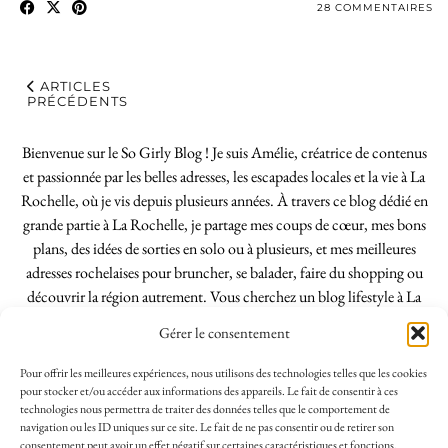
28 COMMENTAIRES
ARTICLES
PRÉCÉDENTS
Bienvenue sur le So Girly Blog ! Je suis Amélie, créatrice de contenus
et passionnée par les belles adresses, les escapades locales et la vie à La
Rochelle, où je vis depuis plusieurs années. À travers ce blog dédié en
grande partie à La Rochelle, je partage mes coups de cœur, mes bons
plans, des idées de sorties en solo ou à plusieurs, et mes meilleures
adresses rochelaises pour bruncher, se balader, faire du shopping ou
découvrir la région autrement. Vous cherchez un blog lifestyle à La
Rochelle, tenu par une locale ? Vous êtes au bon endroit. Que vous
Gérer le consentement
soyez Rochelais·e ou de passage dans notre belle ville, j’espère que mes
articles vous aideront à profiter de La Rochelle comme un·e vrai·e
Pour offrir les meilleures expériences, nous utilisons des technologies telles que les cookies
initié·e. !
pour stocker et/ou accéder aux informations des appareils. Le fait de consentir à ces
technologies nous permettra de traiter des données telles que le comportement de
navigation ou les ID uniques sur ce site. Le fait de ne pas consentir ou de retirer son
consentement peut avoir un effet négatif sur certaines caractéristiques et fonctions.