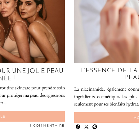
L’ESSENCE DE L
UR UNE JOLIE PEAU
PEA
NÉE !
e routine skincare pour prendre soin
La niacinamide, également conn
our protéger ma peau des agressions
ingrédients cosmétiques les plus
ter …
seulement pour ses bienfaits hydrata
CLE
VO
1 COMMENTAIRE