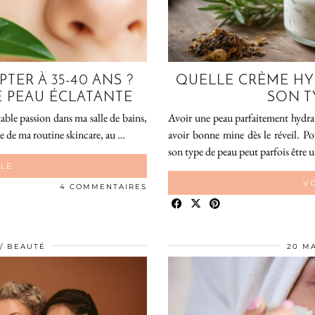
TER À 35-40 ANS ?
QUELLE CRÈME HY
 PEAU ÉCLATANTE
SON T
table passion dans ma salle de bains,
Avoir une peau parfaitement hydraté
le de ma routine skincare, au …
avoir bonne mine dès le réveil. P
son type de peau peut parfois être u
CLE
VO
4 COMMENTAIRES
BEAUTÉ
20 MA