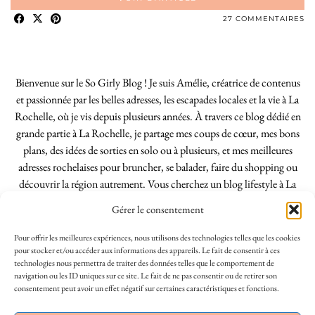
27 COMMENTAIRES
Bienvenue sur le So Girly Blog ! Je suis Amélie, créatrice de contenus
et passionnée par les belles adresses, les escapades locales et la vie à La
Rochelle, où je vis depuis plusieurs années. À travers ce blog dédié en
grande partie à La Rochelle, je partage mes coups de cœur, mes bons
plans, des idées de sorties en solo ou à plusieurs, et mes meilleures
adresses rochelaises pour bruncher, se balader, faire du shopping ou
découvrir la région autrement. Vous cherchez un blog lifestyle à La
Rochelle, tenu par une locale ? Vous êtes au bon endroit. Que vous
Gérer le consentement
soyez Rochelais·e ou de passage dans notre belle ville, j’espère que mes
articles vous aideront à profiter de La Rochelle comme un·e vrai·e
Pour offrir les meilleures expériences, nous utilisons des technologies telles que les cookies
initié·e. !
pour stocker et/ou accéder aux informations des appareils. Le fait de consentir à ces
technologies nous permettra de traiter des données telles que le comportement de
navigation ou les ID uniques sur ce site. Le fait de ne pas consentir ou de retirer son
consentement peut avoir un effet négatif sur certaines caractéristiques et fonctions.
INSTAGRAM
| 39969