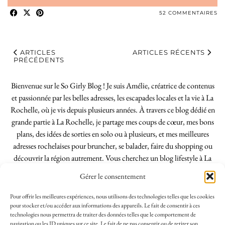
52 COMMENTAIRES
ARTICLES
ARTICLES RÉCENTS
PRÉCÉDENTS
Bienvenue sur le So Girly Blog ! Je suis Amélie, créatrice de contenus
et passionnée par les belles adresses, les escapades locales et la vie à La
Rochelle, où je vis depuis plusieurs années. À travers ce blog dédié en
grande partie à La Rochelle, je partage mes coups de cœur, mes bons
plans, des idées de sorties en solo ou à plusieurs, et mes meilleures
adresses rochelaises pour bruncher, se balader, faire du shopping ou
découvrir la région autrement. Vous cherchez un blog lifestyle à La
Rochelle, tenu par une locale ? Vous êtes au bon endroit. Que vous
Gérer le consentement
soyez Rochelais·e ou de passage dans notre belle ville, j’espère que mes
articles vous aideront à profiter de La Rochelle comme un·e vrai·e
Pour offrir les meilleures expériences, nous utilisons des technologies telles que les cookies
initié·e. !
pour stocker et/ou accéder aux informations des appareils. Le fait de consentir à ces
technologies nous permettra de traiter des données telles que le comportement de
navigation ou les ID uniques sur ce site. Le fait de ne pas consentir ou de retirer son