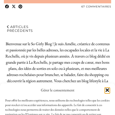
67 COMMENTAIRES
ARTICLES
PRÉCÉDENTS
Bienvenue sur le So Girly Blog ! Je suis Amélie, créatrice de contenus
et passionnée par les belles adresses, les escapades locales et la vie à La
Rochelle, où je vis depuis plusieurs années. À travers ce blog dédié en
grande partie à La Rochelle, je partage mes coups de cœur, mes bons
plans, des idées de sorties en solo ou à plusieurs, et mes meilleures
adresses rochelaises pour bruncher, se balader, faire du shopping ou
découvrir la région autrement. Vous cherchez un blog lifestyle à La
Rochelle, tenu par une locale ? Vous êtes au bon endroit. Que vous
Gérer le consentement
soyez Rochelais·e ou de passage dans notre belle ville, j’espère que mes
articles vous aideront à profiter de La Rochelle comme un·e vrai·e
Pour offrir les meilleures expériences, nous utilisons des technologies telles que les cookies
initié·e. !
pour stocker et/ou accéder aux informations des appareils. Le fait de consentir à ces
technologies nous permettra de traiter des données telles que le comportement de
navigation ou les ID uniques sur ce site. Le fait de ne pas consentir ou de retirer son