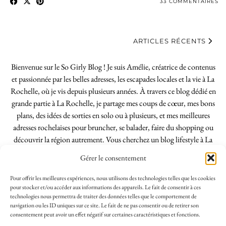
33 COMMENTAIRES
ARTICLES RÉCENTS
Bienvenue sur le So Girly Blog ! Je suis Amélie, créatrice de contenus
et passionnée par les belles adresses, les escapades locales et la vie à La
Rochelle, où je vis depuis plusieurs années. À travers ce blog dédié en
grande partie à La Rochelle, je partage mes coups de cœur, mes bons
plans, des idées de sorties en solo ou à plusieurs, et mes meilleures
adresses rochelaises pour bruncher, se balader, faire du shopping ou
découvrir la région autrement. Vous cherchez un blog lifestyle à La
Rochelle, tenu par une locale ? Vous êtes au bon endroit. Que vous
Gérer le consentement
soyez Rochelais·e ou de passage dans notre belle ville, j’espère que mes
articles vous aideront à profiter de La Rochelle comme un·e vrai·e
Pour offrir les meilleures expériences, nous utilisons des technologies telles que les cookies
initié·e. !
pour stocker et/ou accéder aux informations des appareils. Le fait de consentir à ces
technologies nous permettra de traiter des données telles que le comportement de
navigation ou les ID uniques sur ce site. Le fait de ne pas consentir ou de retirer son
consentement peut avoir un effet négatif sur certaines caractéristiques et fonctions.
INSTAGRAM
| 39969