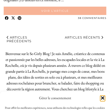
VOIR L’ARTICLE
38 COMMENTAIRES
ARTICLES
ARTICLES RÉCENTS
PRÉCÉDENTS
Bienvenue sur le So Girly Blog ! Je suis Amélie, créatrice de contenus
et passionnée par les belles adresses, les escapades locales et la vie à La
Rochelle, où je vis depuis plusieurs années. À travers ce blog dédié en
grande partie à La Rochelle, je partage mes coups de cœur, mes bons
plans, des idées de sorties en solo ou à plusieurs, et mes meilleures
adresses rochelaises pour bruncher, se balader, faire du shopping ou
découvrir la région autrement. Vous cherchez un blog lifestyle à La
Rochelle, tenu par une locale ? Vous êtes au bon endroit. Que vous
Gérer le consentement
soyez Rochelais·e ou de passage dans notre belle ville, j’espère que mes
articles vous aideront à profiter de La Rochelle comme un·e vrai·e
Pour offrir les meilleures expériences, nous utilisons des technologies telles que les cookies