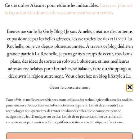
Ce site utilise Akismet pour réduire les indésirables.
En savoir plus sur
la façon dont les données de vos commentaires sont traitées
.
Bienvenue sur le So Girly Blog ! Je suis Amélie, créatrice de contenus
et passionnée par les belles adresses, les escapades locales et la vie à La
Rochelle, où je vis depuis plusieurs années. À travers ce blog dédié en
grande partie à La Rochelle, je partage mes coups de cœur, mes bons
plans, des idées de sorties en solo ou à plusieurs, et mes meilleures
adresses rochelaises pour bruncher, se balader, faire du shopping ou
découvrir la région autrement. Vous cherchez un blog lifestyle à La
Rochelle, tenu par une locale ? Vous êtes au bon endroit. Que vous
Gérer le consentement
soyez Rochelais·e ou de passage dans notre belle ville, j’espère que mes
articles vous aideront à profiter de La Rochelle comme un·e vrai·e
Pour offrir les meilleures expériences, nous utilisons des technologies telles que les cookies
initié·e. !
pour stocker et/ou accéder aux informations des appareils. Le fait de consentir à ces
technologies nous permettra de traiter des données telles que le comportement de
navigation ou les ID uniques sur ce site. Le fait de ne pas consentir ou de retirer son
consentement peut avoir un effet négatif sur certaines caractéristiques et fonctions.
INSTAGRAM
| 39969