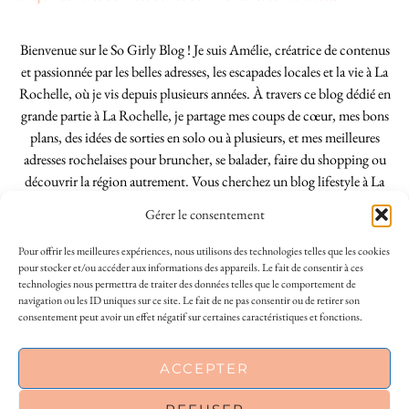
Bienvenue sur le So Girly Blog ! Je suis Amélie, créatrice de contenus
et passionnée par les belles adresses, les escapades locales et la vie à La
Rochelle, où je vis depuis plusieurs années. À travers ce blog dédié en
grande partie à La Rochelle, je partage mes coups de cœur, mes bons
plans, des idées de sorties en solo ou à plusieurs, et mes meilleures
adresses rochelaises pour bruncher, se balader, faire du shopping ou
découvrir la région autrement. Vous cherchez un blog lifestyle à La
Rochelle, tenu par une locale ? Vous êtes au bon endroit. Que vous
Gérer le consentement
soyez Rochelais·e ou de passage dans notre belle ville, j’espère que mes
articles vous aideront à profiter de La Rochelle comme un·e vrai·e
Pour offrir les meilleures expériences, nous utilisons des technologies telles que les cookies
initié·e. !
pour stocker et/ou accéder aux informations des appareils. Le fait de consentir à ces
technologies nous permettra de traiter des données telles que le comportement de
navigation ou les ID uniques sur ce site. Le fait de ne pas consentir ou de retirer son
consentement peut avoir un effet négatif sur certaines caractéristiques et fonctions.
INSTAGRAM
| 39969
ACCEPTER
FACEBOOK
| 18200