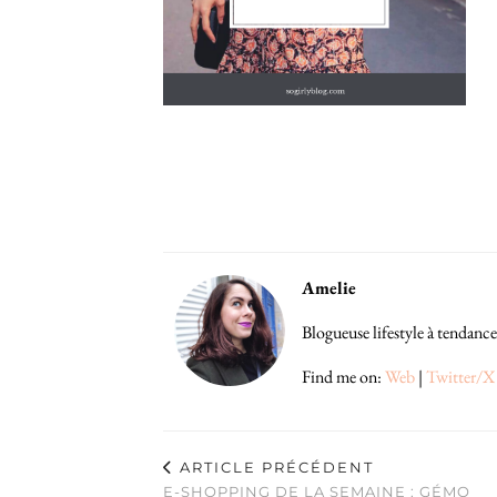
Amelie
Blogueuse lifestyle à tendance
Find me on:
Web
|
Twitter/X
ARTICLE PRÉCÉDENT
E-SHOPPING DE LA SEMAINE : GÉMO