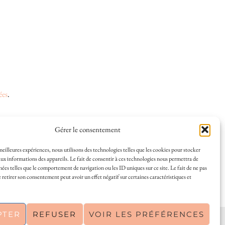
ées
.
Gérer le consentement
 et la vie à La Rochelle, où je vis depuis plusieurs
 meilleures expériences, nous utilisons des technologies telles que les cookies pour stocker
ux informations des appareils. Le fait de consentir à ces technologies nous permettra de
s en solo ou à plusieurs, et mes meilleures adresses
nées telles que le comportement de navigation ou les ID uniques sur ce site. Le fait de ne pas
a Rochelle, tenu par une locale ? Vous êtes au bon
 retirer son consentement peut avoir un effet négatif sur certaines caractéristiques et
r de La Rochelle comme un·e vrai·e initié·e. !
PTER
REFUSER
VOIR LES PRÉFÉRENCES
PINTEREST
| 26300