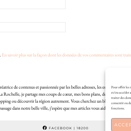
s.
En savoir plus sur la façon dont les données de vos commentaires sont trait
éatrice de contenus et passionnée par les belles adresses, les escapades locales
Pour offrir les
et/ou accéder a
La Rochelle, je partage mes coups de cœur, mes bons plans, des idées de sortie
traiter des don
hopping ou découvrir la région autrement. Vous cherchez un blog lifestyle à L
consentir ou de
sage dans notre belle ville, j’espère que mes articles vous aideront à profite
fonctions.
ACCE
FACEBOOK
| 18200