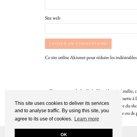
Site web
Ce site utilise Akismet pour réduire les indésirable
Bienvenue sur le So Girly Blog ! Je suis Amélie, cr
années. À travers ce blog dédié en grande partie à 
This site uses cookies to deliver its services
rochelaises pour bruncher, se balader, faire du s
and to analyse traffic. By using this site, you
endroit. Que vous soyez Rochelais·e ou de pas
agree to its use of cookies.
Learn more
INSTAGRAM
| 39969
OK